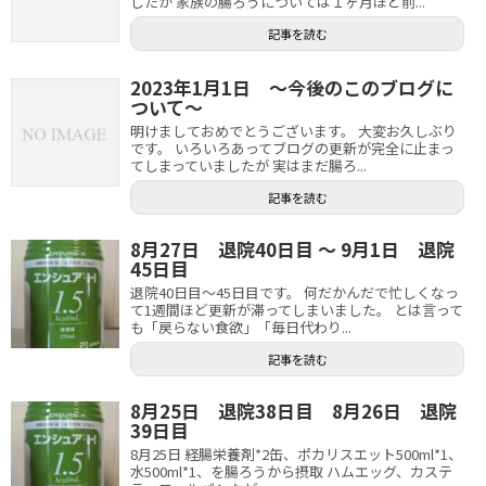
したが 家族の腸ろうについては１ヶ月ほど前...
記事を読む
2023年1月1日 ～今後のこのブログに
ついて～
明けましておめでとうございます。 大変お久しぶり
です。 いろいろあってブログの更新が完全に止まっ
てしまっていましたが 実はまだ腸ろ...
記事を読む
8月27日 退院40日目 ～ 9月1日 退院
45日目
退院40日目～45日目です。 何だかんだで忙しくなっ
て1週間ほど更新が滞ってしまいました。 とは言って
も「戻らない食欲」「毎日代わり...
記事を読む
8月25日 退院38日目 8月26日 退院
39日目
8月25日 経腸栄養剤*2缶、ポカリスエット500ml*1、
水500ml*1、を腸ろうから摂取 ハムエッグ、カステ